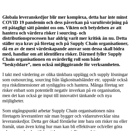
Globala leveranskedjor blir mer komplexa, detta har inte minst
COVID 19 pandemin och dess påverkan på varuförsörjning på
ett påtagligt sätt påmint oss om. Vikten och betydelsen av att
hantera och värdera risker i sourcing- och
distributionsprocessen har aldrig varit mer kritisk än nu. Detta
ställer nya krav på företag och på Supply Chain organisationer,
då en av de mest värdeskapande ansvar som dessa skall bidra
med, handlar om att identifiera risker. Därmed fyller Supply
Chain organisationen en ovärderlig roll som både
”beskyddare”, men också möjliggörande för verksamheten.
I takt med värdering av olika tänkbara upplägg och supply lösningar
som outsourcing, sourcing från lågkostnadsländer etc. uppstår också
nya riskdimensioner att synliggöra och hantera. Många företag ser
risker enbart som potentiellt negativ inverkan på en organisation,
men det kan också ge input till innovativt tänkande och nya
möjligheter.
Som utgångspunkt arbetar Supply Chain organisationen nära
företagets leverantörer när man bygger och vidareutvecklar sina
leveranskedjor. Detta ger ökad förståelse inte bara om risker nu eller
framåt, utan även kring hur man kan bli effektivare och/eller göra