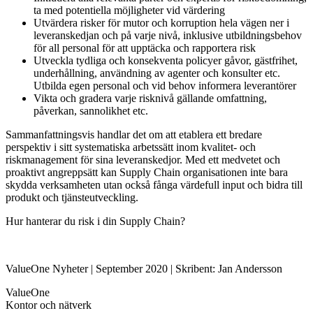
ta med potentiella möjligheter vid värdering
Utvärdera risker för mutor och korruption hela vägen ner i
leveranskedjan och på varje nivå, inklusive utbildningsbehov
för all personal för att upptäcka och rapportera risk
Utveckla tydliga och konsekventa policyer gåvor, gästfrihet,
underhållning, användning av agenter och konsulter etc.
Utbilda egen personal och vid behov informera leverantörer
Vikta och gradera varje risknivå gällande omfattning,
påverkan, sannolikhet etc.
Sammanfattningsvis handlar det om att etablera ett bredare
perspektiv i sitt systematiska arbetssätt inom kvalitet- och
riskmanagement för sina leveranskedjor. Med ett medvetet och
proaktivt angreppsätt kan Supply Chain organisationen inte bara
skydda verksamheten utan också fånga värdefull input och bidra till
produkt och tjänsteutveckling.
Hur hanterar du risk i din Supply Chain?
ValueOne Nyheter | September 2020 | Skribent: Jan Andersson
Value
One
Kontor och nätverk