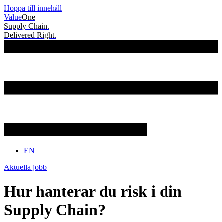
Hoppa till innehåll
Value
One
Supply Chain.
Delivered Right.
EN
Aktuella jobb
Hur hanterar du risk i din
Supply Chain?