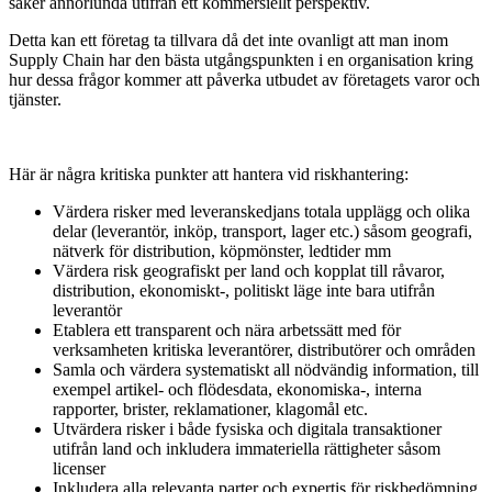
saker annorlunda utifrån ett kommersiellt perspektiv.
Detta kan ett företag ta tillvara då det inte ovanligt att man inom
Supply Chain har den bästa utgångspunkten i en organisation kring
hur dessa frågor kommer att påverka utbudet av företagets varor och
tjänster.
Här är några kritiska punkter att hantera vid riskhantering:
Värdera risker med leveranskedjans totala upplägg och olika
delar (leverantör, inköp, transport, lager etc.) såsom geografi,
nätverk för distribution, köpmönster, ledtider mm
Värdera risk geografiskt per land och kopplat till råvaror,
distribution, ekonomiskt-, politiskt läge inte bara utifrån
leverantör
Etablera ett transparent och nära arbetssätt med för
verksamheten kritiska leverantörer, distributörer och områden
Samla och värdera systematiskt all nödvändig information, till
exempel artikel- och flödesdata, ekonomiska-, interna
rapporter, brister, reklamationer, klagomål etc.
Utvärdera risker i både fysiska och digitala transaktioner
utifrån land och inkludera immateriella rättigheter såsom
licenser
Inkludera alla relevanta parter och expertis för riskbedömning,