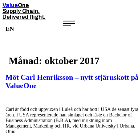
Value
One
Hoppa
till
Supply Chain.
innehåll
Delivered Right.
EN
Månad:
oktober 2017
Möt Carl Henriksson – nytt stjärnskott p
ValueOne
Carl är född och uppvuxen i Luleå och har bott i USA de senast fyr
åren. I USA representerade han simlaget och läste en Bachelor of
Business Administration (B.B.A), med inriktning inom
Management, Marketing och HR, vid Urbana University i Urbana,
Ohio.