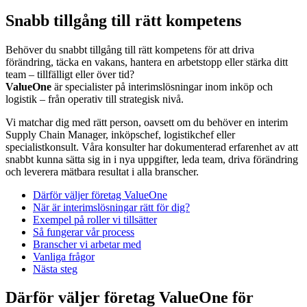
Snabb tillgång till rätt kompetens
Behöver du snabbt tillgång till rätt kompetens för att driva
förändring, täcka en vakans, hantera en arbetstopp eller stärka ditt
team – tillfälligt eller över tid?
ValueOne
är specialister på interimslösningar inom inköp och
logistik – från operativ till strategisk nivå.
Vi matchar dig med rätt person, oavsett om du behöver en interim
Supply Chain Manager, inköpschef, logistikchef eller
specialistkonsult. Våra konsulter har dokumenterad erfarenhet av att
snabbt kunna sätta sig in i nya uppgifter, leda team, driva förändring
och leverera mätbara resultat i alla branscher.
Därför väljer företag ValueOne
När är interimslösningar rätt för dig?
Exempel på roller vi tillsätter
Så fungerar vår process
Branscher vi arbetar med
Vanliga frågor
Nästa steg
Därför väljer företag ValueOne för