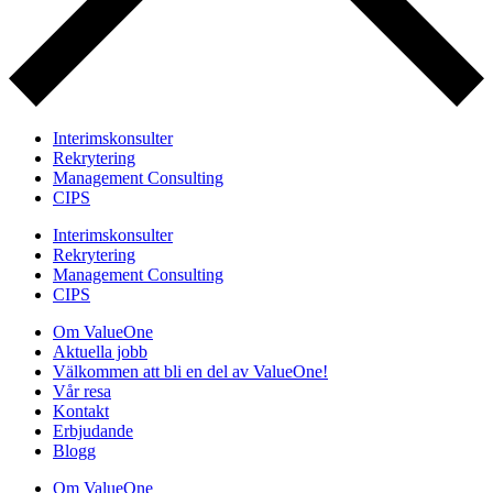
Interimskonsulter
Rekrytering
Management Consulting
CIPS
Interimskonsulter
Rekrytering
Management Consulting
CIPS
Om ValueOne
Aktuella jobb
Välkommen att bli en del av ValueOne!
Vår resa
Kontakt
Erbjudande
Blogg
Om ValueOne