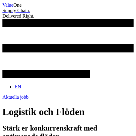
Hoppa
Value
One
till
Supply Chain.
innehåll
Delivered Right.
EN
Aktuella jobb
Logistik och Flöden
Stärk er konkurrenskraft med