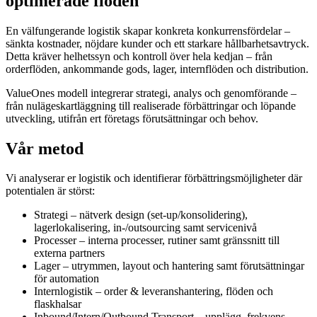
optimerade flöden
En välfungerande logistik skapar konkreta konkurrensfördelar –
sänkta kostnader, nöjdare kunder och ett starkare hållbarhetsavtryck.
Detta kräver helhetssyn och kontroll över hela kedjan – från
orderflöden, ankommande gods, lager, internflöden och distribution.
ValueOnes modell integrerar strategi, analys och genomförande –
från nulägeskartläggning till realiserade förbättringar och löpande
utveckling, utifrån ert företags förutsättningar och behov.
Vår metod
Vi analyserar er logistik och identifierar förbättringsmöjligheter där
potentialen är störst:
Strategi – nätverk design (set-up/konsolidering),
lagerlokalisering, in-/outsourcing samt servicenivå
Processer – interna processer, rutiner samt gränssnitt till
externa partners
Lager – utrymmen, layout och hantering samt förutsättningar
för automation
Internlogistik – order & leveranshantering, flöden och
flaskhalsar
Inbound/Intern/Outbound Transport – upplägg, frekvens,