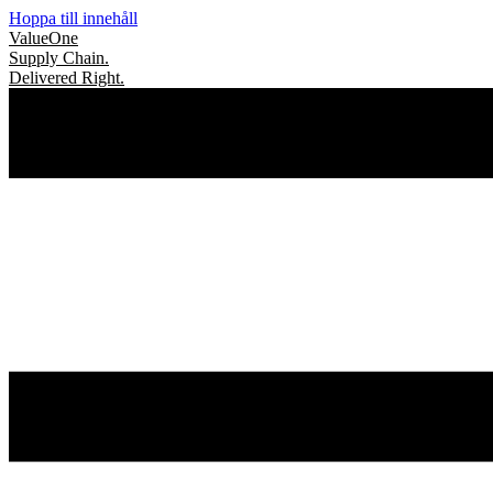
Hoppa till innehåll
Value
One
Supply Chain.
Delivered Right.